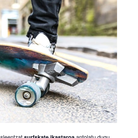
asleentzat
antolatu dugu.
surfskate ikastaroa