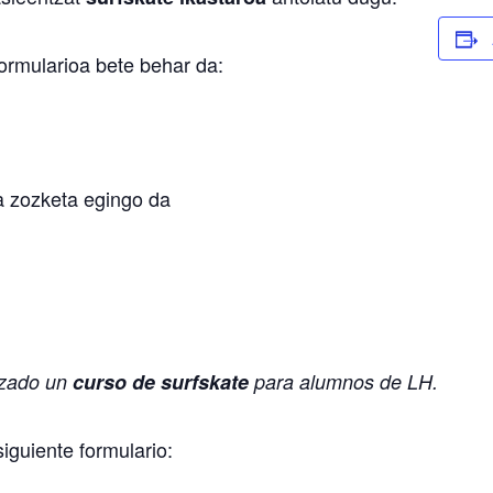
ormularioa bete behar da:
 zozketa egingo da
izado un
curso de surfskate
para alumnos de LH.
siguiente formulario: