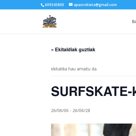
609345800
apaorokieta@gmail.com
B
« Ekitaldiak guztiak
ekitaldia hau amaitu da.
SURFSKATE-
26/06/06
-
26/06/28