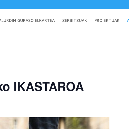
ALURDIN GURASO ELKARTEA
ZERBITZUAK
PROIEKTUAK
ko IKASTAROA