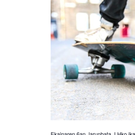
Ekainaren 6an, larunbata, LHko ik