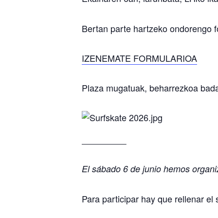
Bertan parte hartzeko ondorengo f
IZENEMATE FORMULARIOA
Plaza mugatuak, beharrezkoa bada
——————–
El sábado 6 de junio hemos organ
Para participar hay que rellenar el 